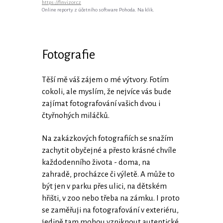
https://finvizor.cz
Online reporty z účetního software Pohoda. Na klik.
Fotografie
Těší mě váš zájem o mé výtvory. Fotím
cokoli, ale myslím, že nejvíce vás bude
zajímat fotografování vašich dvou i
čtyřnohých miláčků.
Na zakázkových fotografiích se snažím
zachytit obyčejné a přesto krásné chvíle
každodenního života - doma, na
zahradě, procházce či výletě. A může to
být jen v parku přes ulici, na dětském
hřišti, v zoo nebo třeba na zámku. I proto
se zaměřuji na fotografování v exteriéru,
jedině tam mohou vzniknout autentické