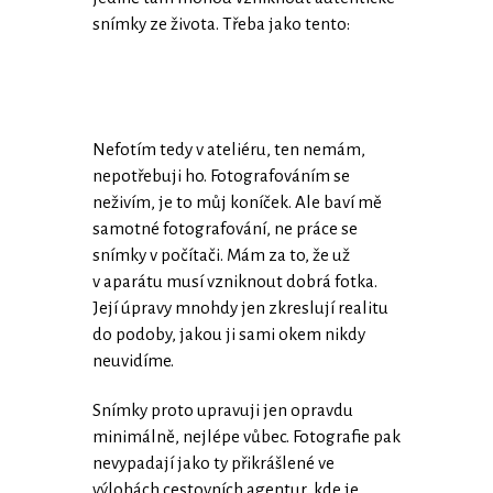
snímky ze života. Třeba jako tento:
Nefotím tedy v ateliéru, ten nemám,
nepotřebuji ho. Fotografováním se
neživím, je to můj koníček. Ale baví mě
samotné fotografování, ne práce se
snímky v počítači. Mám za to, že už
v aparátu musí vzniknout dobrá fotka.
Její úpravy mnohdy jen zkreslují realitu
do podoby, jakou ji sami okem nikdy
neuvidíme.
Snímky proto upravuji jen opravdu
minimálně, nejlépe vůbec. Fotografie pak
nevypadají jako ty přikrášlené ve
výlohách cestovních agentur, kde je