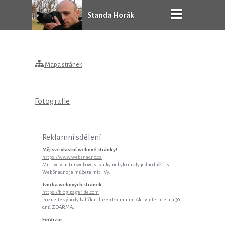
Standa Horák
Mapa stránek
Fotografie
Reklamní sdělení
Měj své vlastní webové stránky!
https://www.websnadno.cz
Mít své vlastní webové stránky nebylo nikdy jednodušší. S
WebSnadno je můžete mít i Vy.
Tvorba webových stránek
https://blog.pageride.com
Poznejte výhody balíčku služeb Premium! Aktivujte si jej na 30
dnů ZDARMA.
FinVizor