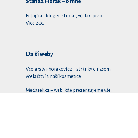
Standa Horák – o mně
Fotograf, bloger, strojař, včelař, pivař …
Více zde.
Další weby
Vcelarstvi-horakovi.cz
– stránky o našem
včelařství a naší kosmetice
Medarek.cz
– web, kde prezentujeme vše,
co děláme. Jednoduše co se na včelařství
nevešlo.